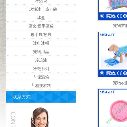
冷热袋
一次性冰（热）袋
冰盒
宠物衣
酒套/提手酒袋
暖手袋/热袋
冰巾冰帽
宠物用品
冷冻液
冷链系列
└ 保温箱
宠物衣
└ 相变材料
联系方式