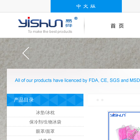
产品目录
冰垫/冰枕
保冷剂/生物冰袋
眼罩/面罩