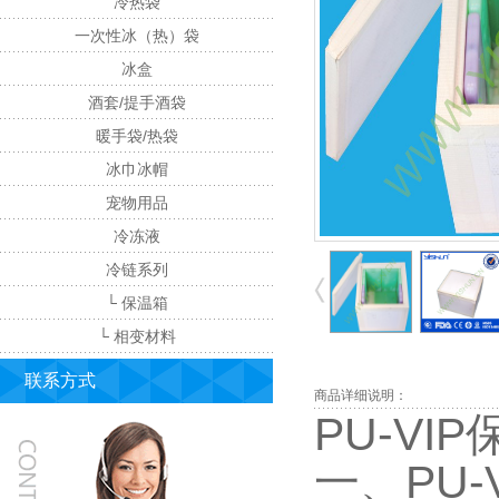
冷热袋
一次性冰（热）袋
冰盒
酒套/提手酒袋
暖手袋/热袋
冰巾冰帽
宠物用品
冷冻液
冷链系列
└ 保温箱
└ 相变材料
联系方式
商品详细说明：
PU-VI
一、PU