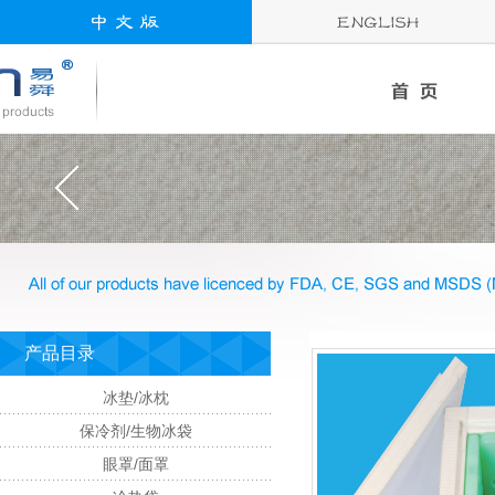
产品目录
冰垫/冰枕
保冷剂/生物冰袋
眼罩/面罩